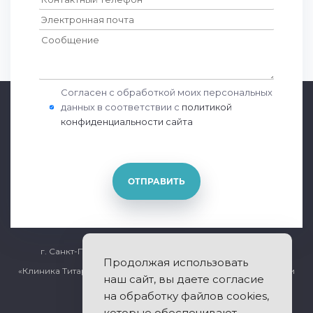
Согласен с обработкой моих персональных
данных в соответствии с
политикой
конфиденциальности сайта
ОТПРАВИТЬ
г. Санкт-Петербург, Общественный переулок дом 5
Продолжая использовать
«Клиника Титарчука» - лечение заболеваний позвоночника и
наш сайт, вы даете согласие
суставов.
на обработку файлов cookies,
которые обеспечивают