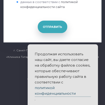
данных в соответствии с
политикой
конфиденциальности сайта
ОТПРАВИТЬ
г. Санкт-Петербург, Общественный переулок дом 5
Продолжая использовать
«Клиника Титарчука» - лечение заболеваний позвоночника и
наш сайт, вы даете согласие
суставов.
на обработку файлов cookies,
которые обеспечивают
правильную работу сайта в
© 2011-2026 Все права защищены.
соответствии с
политикой
Публичная оферта
конфиденциальности
Политика конфиденциальности
.