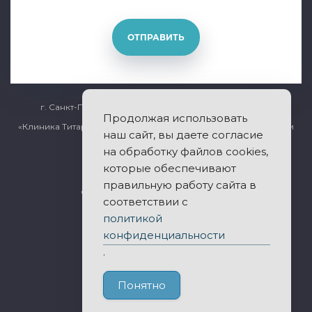
ОТПРАВИТЬ
г. Санкт-Петербург, Общественный переулок дом 5
Продолжая использовать
«Клиника Титарчука» - лечение заболеваний позвоночника и
наш сайт, вы даете согласие
суставов.
на обработку файлов cookies,
которые обеспечивают
правильную работу сайта в
© 2011-2026 Все права защищены.
соответствии с
политикой
Публичная оферта
конфиденциальности
Политика конфиденциальности
.
Понятно