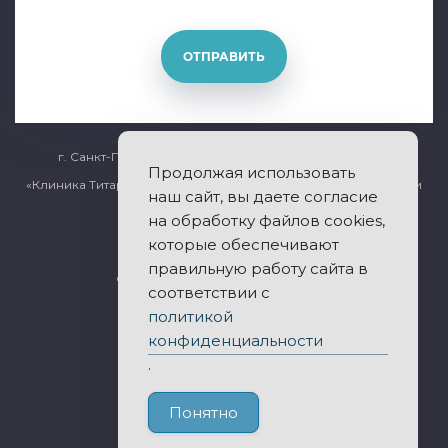
ОТПРАВИТЬ
г. Санкт-Петербург, Общественный переулок дом 5
Продолжая использовать
«Клиника Титарчука» - лечение заболеваний позвоночника и
наш сайт, вы даете согласие
суставов.
на обработку файлов cookies,
которые обеспечивают
правильную работу сайта в
© 2011-2026 Все права защищены.
соответствии с
политикой
Публичная оферта
конфиденциальности
Политика конфиденциальности
.
Понятно