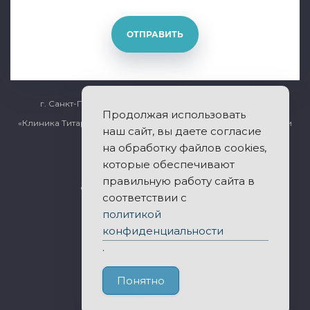
ОТПРАВИТЬ
г. Санкт-Петербург, Общественный переулок дом 5
Продолжая использовать
«Клиника Титарчука» - лечение заболеваний позвоночника и
наш сайт, вы даете согласие
суставов.
на обработку файлов cookies,
которые обеспечивают
правильную работу сайта в
© 2011-2026 Все права защищены.
соответствии с
политикой
Публичная оферта
конфиденциальности
Политика конфиденциальности
.
Понятно