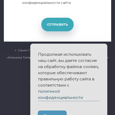
конфиденциальности сайта
ОТПРАВИТЬ
г. Санкт-Петербург, Общественный переулок дом 5
Продолжая использовать
«Клиника Титарчука» - лечение заболеваний позвоночника и
наш сайт, вы даете согласие
суставов.
на обработку файлов cookies,
которые обеспечивают
правильную работу сайта в
© 2011-2026 Все права защищены.
соответствии с
политикой
Публичная оферта
конфиденциальности
Политика конфиденциальности
.