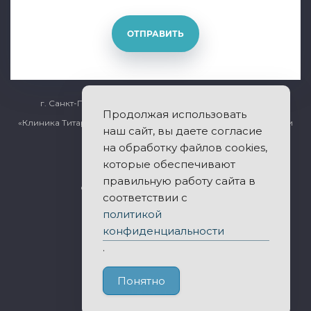
ОТПРАВИТЬ
г. Санкт-Петербург, Общественный переулок дом 5
Продолжая использовать
«Клиника Титарчука» - лечение заболеваний позвоночника и
наш сайт, вы даете согласие
суставов.
на обработку файлов cookies,
которые обеспечивают
правильную работу сайта в
© 2011-2026 Все права защищены.
соответствии с
политикой
Публичная оферта
конфиденциальности
Политика конфиденциальности
.
Понятно