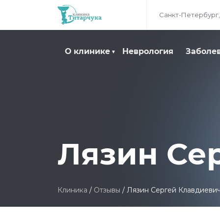
Санкт-Петербург,
О клинике
Неврология
Заболе
Лязин Се
Клиника
/
Отзывы
/
Лязин Сергей Клавдиеви