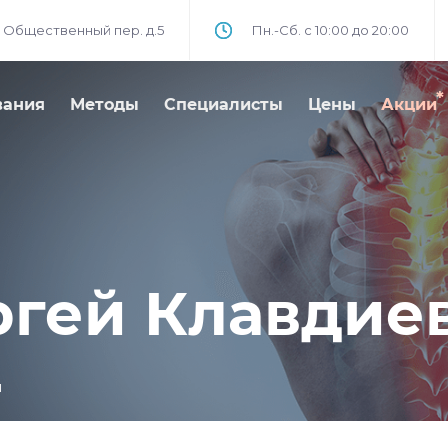
 Общественный пер. д.5
Пн.-Сб. с 10:00 до 20:00
вания
Методы
Специалисты
Цены
Акции
ргей Клавдие
ч